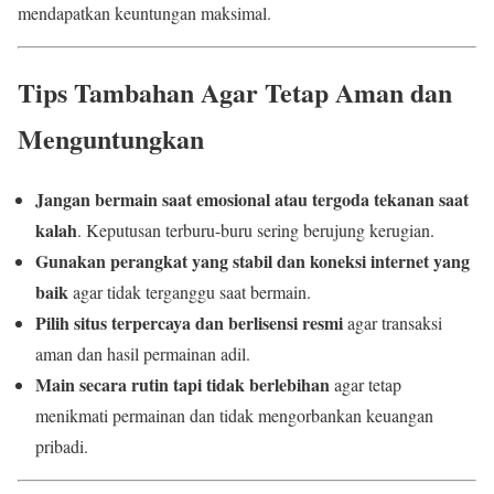
mendapatkan keuntungan maksimal.
Tips Tambahan Agar Tetap Aman dan
Menguntungkan
Jangan bermain saat emosional atau tergoda tekanan saat
kalah
. Keputusan terburu-buru sering berujung kerugian.
Gunakan perangkat yang stabil dan koneksi internet yang
baik
agar tidak terganggu saat bermain.
Pilih situs terpercaya dan berlisensi resmi
agar transaksi
aman dan hasil permainan adil.
Main secara rutin tapi tidak berlebihan
agar tetap
menikmati permainan dan tidak mengorbankan keuangan
pribadi.