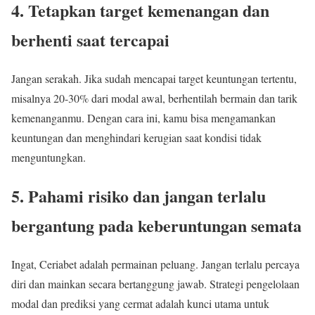
4. Tetapkan target kemenangan dan
berhenti saat tercapai
Jangan serakah. Jika sudah mencapai target keuntungan tertentu,
misalnya 20-30% dari modal awal, berhentilah bermain dan tarik
kemenanganmu. Dengan cara ini, kamu bisa mengamankan
keuntungan dan menghindari kerugian saat kondisi tidak
menguntungkan.
5. Pahami risiko dan jangan terlalu
bergantung pada keberuntungan semata
Ingat, Ceriabet adalah permainan peluang. Jangan terlalu percaya
diri dan mainkan secara bertanggung jawab. Strategi pengelolaan
modal dan prediksi yang cermat adalah kunci utama untuk