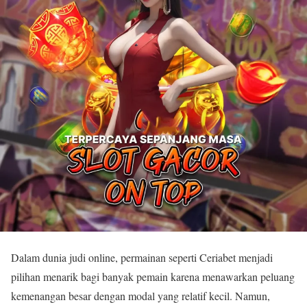
Dalam dunia judi online, permainan seperti Ceriabet menjadi
pilihan menarik bagi banyak pemain karena menawarkan peluang
kemenangan besar dengan modal yang relatif kecil. Namun,