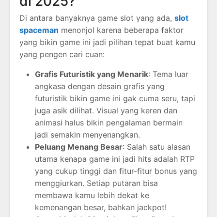
di 2025?
Di antara banyaknya game slot yang ada,
slot
spaceman
menonjol karena beberapa faktor
yang bikin game ini jadi pilihan tepat buat kamu
yang pengen cari cuan:
Grafis Futuristik yang Menarik
: Tema luar
angkasa dengan desain grafis yang
futuristik bikin game ini gak cuma seru, tapi
juga asik dilihat. Visual yang keren dan
animasi halus bikin pengalaman bermain
jadi semakin menyenangkan.
Peluang Menang Besar
: Salah satu alasan
utama kenapa game ini jadi hits adalah RTP
yang cukup tinggi dan fitur-fitur bonus yang
menggiurkan. Setiap putaran bisa
membawa kamu lebih dekat ke
kemenangan besar, bahkan jackpot!