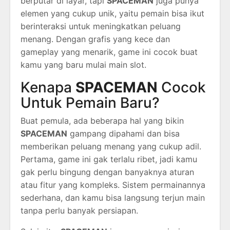
berputar di layar, tapi
SPACEMAN
juga punya
elemen yang cukup unik, yaitu pemain bisa ikut
berinteraksi untuk meningkatkan peluang
menang. Dengan grafis yang kece dan
gameplay yang menarik, game ini cocok buat
kamu yang baru mulai main slot.
Kenapa
SPACEMAN
Cocok
Untuk Pemain Baru?
Buat pemula, ada beberapa hal yang bikin
SPACEMAN
gampang dipahami dan bisa
memberikan peluang menang yang cukup adil.
Pertama, game ini gak terlalu ribet, jadi kamu
gak perlu bingung dengan banyaknya aturan
atau fitur yang kompleks. Sistem permainannya
sederhana, dan kamu bisa langsung terjun main
tanpa perlu banyak persiapan.