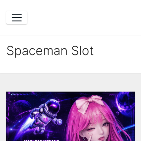
Skip
to
content
Spaceman Slot