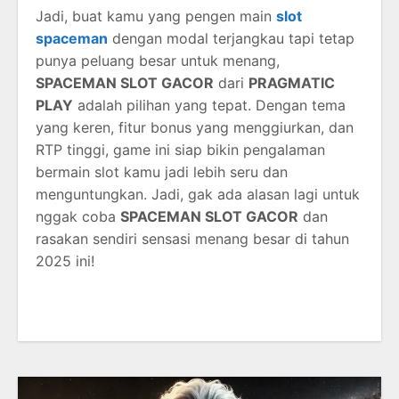
Jadi, buat kamu yang pengen main
slot
spaceman
dengan modal terjangkau tapi tetap
punya peluang besar untuk menang,
SPACEMAN SLOT GACOR
dari
PRAGMATIC
PLAY
adalah pilihan yang tepat. Dengan tema
yang keren, fitur bonus yang menggiurkan, dan
RTP tinggi, game ini siap bikin pengalaman
bermain slot kamu jadi lebih seru dan
menguntungkan. Jadi, gak ada alasan lagi untuk
nggak coba
SPACEMAN SLOT GACOR
dan
rasakan sendiri sensasi menang besar di tahun
2025 ini!