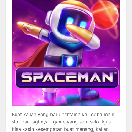
Buat kalian yang baru pertama kali coba main
slot dan lagi nyari game yang seru sekaligus
bisa kasih kesempatan buat menang, kalian