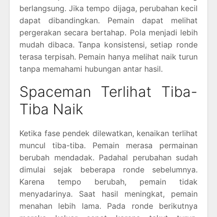
berlangsung. Jika tempo dijaga, perubahan kecil
dapat dibandingkan. Pemain dapat melihat
pergerakan secara bertahap. Pola menjadi lebih
mudah dibaca. Tanpa konsistensi, setiap ronde
terasa terpisah. Pemain hanya melihat naik turun
tanpa memahami hubungan antar hasil.
Spaceman Terlihat Tiba-
Tiba Naik
Ketika fase pendek dilewatkan, kenaikan terlihat
muncul tiba-tiba. Pemain merasa permainan
berubah mendadak. Padahal perubahan sudah
dimulai sejak beberapa ronde sebelumnya.
Karena tempo berubah, pemain tidak
menyadarinya. Saat hasil meningkat, pemain
menahan lebih lama. Pada ronde berikutnya