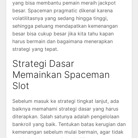
yang bisa membantu pemain meraih jackpot
besar. Spaceman pragmatic dikenal karena
volatilitasnya yang sedang hingga tinggi,
sehingga peluang mendapatkan kemenangan
besar bisa cukup besar jika kita tahu kapan
harus bermain dan bagaimana menerapkan
strategi yang tepat.
Strategi Dasar
Memainkan Spaceman
Slot
Sebelum masuk ke strategi tingkat lanjut, ada
baiknya memahami strategi dasar yang harus
diterapkan. Salah satunya adalah pengelolaan
bankroll yang baik. Tentukan batas kerugian dan
kemenangan sebelum mulai bermain, agar tidak