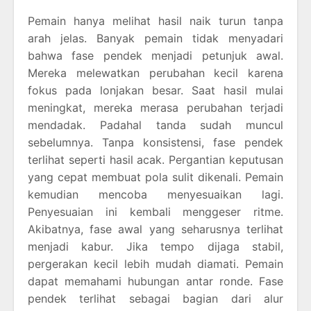
Pemain hanya melihat hasil naik turun tanpa
arah jelas. Banyak pemain tidak menyadari
bahwa fase pendek menjadi petunjuk awal.
Mereka melewatkan perubahan kecil karena
fokus pada lonjakan besar. Saat hasil mulai
meningkat, mereka merasa perubahan terjadi
mendadak. Padahal tanda sudah muncul
sebelumnya. Tanpa konsistensi, fase pendek
terlihat seperti hasil acak. Pergantian keputusan
yang cepat membuat pola sulit dikenali. Pemain
kemudian mencoba menyesuaikan lagi.
Penyesuaian ini kembali menggeser ritme.
Akibatnya, fase awal yang seharusnya terlihat
menjadi kabur. Jika tempo dijaga stabil,
pergerakan kecil lebih mudah diamati. Pemain
dapat memahami hubungan antar ronde. Fase
pendek terlihat sebagai bagian dari alur