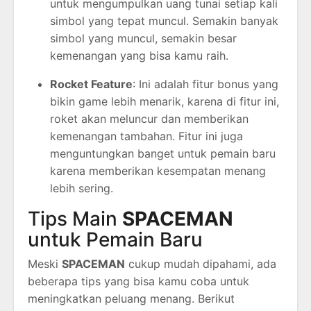
untuk mengumpulkan uang tunai setiap kali
simbol yang tepat muncul. Semakin banyak
simbol yang muncul, semakin besar
kemenangan yang bisa kamu raih.
Rocket Feature
: Ini adalah fitur bonus yang
bikin game lebih menarik, karena di fitur ini,
roket akan meluncur dan memberikan
kemenangan tambahan. Fitur ini juga
menguntungkan banget untuk pemain baru
karena memberikan kesempatan menang
lebih sering.
Tips Main
SPACEMAN
untuk Pemain Baru
Meski
SPACEMAN
cukup mudah dipahami, ada
beberapa tips yang bisa kamu coba untuk
meningkatkan peluang menang. Berikut