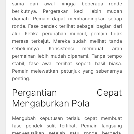
sama dari awal hingga beberapa ronde
berikutnya. Pergerakan kecil lebih mudah
diamati. Pemain dapat membandingkan setiap
ronde. Fase pendek terlihat sebagai bagian dari
alur. Ketika perubahan muncul, pemain tidak
merasa terkejut. Mereka sudah melihat tanda
sebelumnya. Konsistensi membuat arah
permainan lebih mudah dipahami. Tanpa tempo
stabil, fase awal terlihat seperti hasil biasa.
Pemain melewatkan petunjuk yang sebenarnya
penting.
Pergantian Cepat
Mengaburkan Pola
Mengubah keputusan terlalu cepat membuat
fase pendek sulit terlihat. Pemain langsung
menyesuaikan setelah satu ronde berbeda.