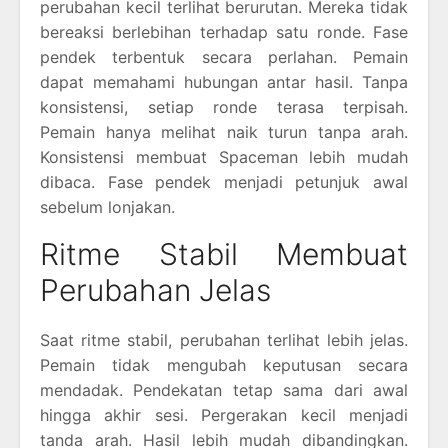
perubahan kecil terlihat berurutan. Mereka tidak
bereaksi berlebihan terhadap satu ronde. Fase
pendek terbentuk secara perlahan. Pemain
dapat memahami hubungan antar hasil. Tanpa
konsistensi, setiap ronde terasa terpisah.
Pemain hanya melihat naik turun tanpa arah.
Konsistensi membuat Spaceman lebih mudah
dibaca. Fase pendek menjadi petunjuk awal
sebelum lonjakan.
Ritme Stabil Membuat
Perubahan Jelas
Saat ritme stabil, perubahan terlihat lebih jelas.
Pemain tidak mengubah keputusan secara
mendadak. Pendekatan tetap sama dari awal
hingga akhir sesi. Pergerakan kecil menjadi
tanda arah. Hasil lebih mudah dibandingkan.