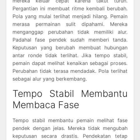
mereka keluar cepat karena takut turun.
Pergantian ini membuat ritme kembali berubah.
Pola yang mulai terlihat menjadi hilang. Pemain
merasa permainan sulit dipahami. Mereka
menganggap perubahan tidak memiliki alur.
Padahal fase pendek sudah memberi tanda.
Keputusan yang berubah membuat hubungan
antar ronde tidak terlihat. Jika tempo stabil,
pemain dapat melihat kenaikan sebagai proses.
Perubahan tidak terasa mendadak. Pola terlihat
sebagai alur yang berkembang.
Tempo Stabil Membantu
Membaca Fase
Tempo stabil membantu pemain melihat fase
pendek dengan jelas. Mereka tidak mengubah
keputusan secara drastis. Pendekatan tetap