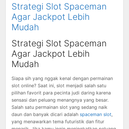
Strategi Slot Spaceman
Agar Jackpot Lebih
Mudah
Strategi Slot Spaceman
Agar Jackpot Lebih
Mudah
Siapa sih yang nggak kenal dengan permainan
slot online? Saat ini, slot menjadi salah satu
pilihan favorit para pecinta judi daring karena
sensasi dan peluang menangnya yang besar.
Salah satu permainan slot yang sedang naik
daun dan banyak dicari adalah
spaceman slot
,
yang menawarkan tema futuristik dan fitur
menarik. Jika kamu ingin meningkatkan peluang