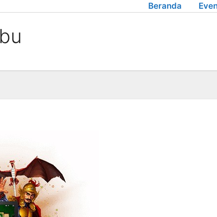
Beranda
Even
ibu