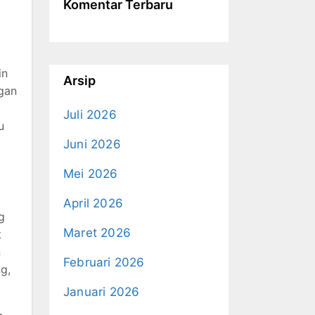
Komentar Terbaru
in
Arsip
ngan
t
Juli 2026
u
Juni 2026
Mei 2026
April 2026
g
Maret 2026
t
n
Februari 2026
g,
Januari 2026