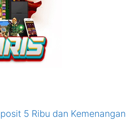
eposit 5 Ribu dan Kemenangan