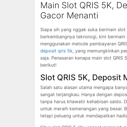
Main Slot QRIS 5K, D
Gacor Menanti
Siapa sih yang nggak suka bermain sl
berkembangnya teknologi, kini bermain 
menggunakan metode pembayaran QRIS. S
deposit qris 5k
, yang memungkinkan pem
saja. Penasaran kenapa main slot QRIS 
berikut!
Slot QRIS 5K, Deposit
Salah satu alasan utama mengapa banya
sangat terjangkau. Hanya dengan deposi
tanpa harus khawatir kehabisan saldo. 
untuk meraih kemenangan yang besar. B
tetapi peluang untuk mendapatkan hadia