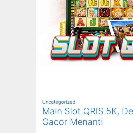
Uncategorized
Main Slot QRIS 5K, D
Gacor Menanti