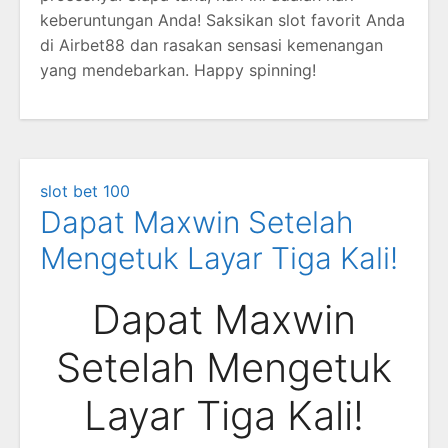
keberuntungan Anda! Saksikan slot favorit Anda
di Airbet88 dan rasakan sensasi kemenangan
yang mendebarkan. Happy spinning!
slot bet 100
Dapat Maxwin Setelah
Mengetuk Layar Tiga Kali!
Dapat Maxwin
Setelah Mengetuk
Layar Tiga Kali!