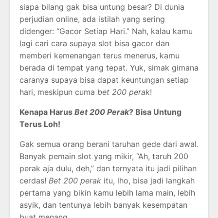
siapa bilang gak bisa untung besar? Di dunia
perjudian online, ada istilah yang sering
didenger: “Gacor Setiap Hari.” Nah, kalau kamu
lagi cari cara supaya slot bisa gacor dan
memberi kemenangan terus menerus, kamu
berada di tempat yang tepat. Yuk, simak gimana
caranya supaya bisa dapat keuntungan setiap
hari, meskipun cuma
bet 200 perak
!
Kenapa Harus
Bet 200 Perak
? Bisa Untung
Terus Loh!
Gak semua orang berani taruhan gede dari awal.
Banyak pemain slot yang mikir, “Ah, taruh 200
perak aja dulu, deh,” dan ternyata itu jadi pilihan
cerdas!
Bet 200 perak
itu, lho, bisa jadi langkah
pertama yang bikin kamu lebih lama main, lebih
asyik, dan tentunya lebih banyak kesempatan
buat menang.