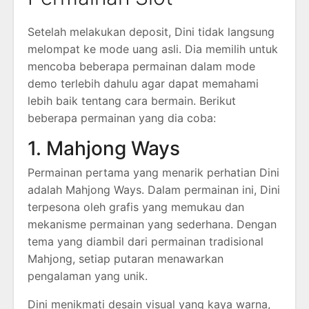
Setelah melakukan deposit, Dini tidak langsung
melompat ke mode uang asli. Dia memilih untuk
mencoba beberapa permainan dalam mode
demo terlebih dahulu agar dapat memahami
lebih baik tentang cara bermain. Berikut
beberapa permainan yang dia coba:
1. Mahjong Ways
Permainan pertama yang menarik perhatian Dini
adalah Mahjong Ways. Dalam permainan ini, Dini
terpesona oleh grafis yang memukau dan
mekanisme permainan yang sederhana. Dengan
tema yang diambil dari permainan tradisional
Mahjong, setiap putaran menawarkan
pengalaman yang unik.
Dini menikmati desain visual yang kaya warna,