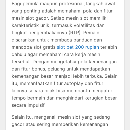
Bagi pemula maupun profesional, langkah awal
yang penting adalah memahami pola dan fitur
mesin slot gacor. Setiap mesin slot memiliki
karakteristik unik, termasuk volatilitas dan
tingkat pengembaliannya (RTP). Pemain
disarankan untuk membaca panduan dan
mencoba slot gratis
slot bet 200 rupiah
terlebih
dahulu agar memahami cara kerja mesin
tersebut. Dengan mengetahui pola kemenangan
dan fitur bonus, peluang untuk mendapatkan
kemenangan besar menjadi lebih terbuka. Selain
itu, memanfaatkan fitur autoplay dan fitur
lainnya secara bijak bisa membantu mengatur
tempo bermain dan menghindari kerugian besar
secara impulsif.
Selain itu, mengenali mesin slot yang sedang
gacor atau sering memberikan kemenangan