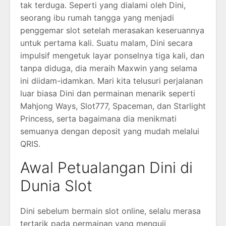
tak terduga. Seperti yang dialami oleh Dini,
seorang ibu rumah tangga yang menjadi
penggemar slot setelah merasakan keseruannya
untuk pertama kali. Suatu malam, Dini secara
impulsif mengetuk layar ponselnya tiga kali, dan
tanpa diduga, dia meraih Maxwin yang selama
ini diidam-idamkan. Mari kita telusuri perjalanan
luar biasa Dini dan permainan menarik seperti
Mahjong Ways, Slot777, Spaceman, dan Starlight
Princess, serta bagaimana dia menikmati
semuanya dengan deposit yang mudah melalui
QRIS.
Awal Petualangan Dini di
Dunia Slot
Dini sebelum bermain slot online, selalu merasa
tertarik pada permainan yang menguji