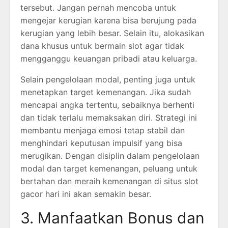
tersebut. Jangan pernah mencoba untuk
mengejar kerugian karena bisa berujung pada
kerugian yang lebih besar. Selain itu, alokasikan
dana khusus untuk bermain slot agar tidak
mengganggu keuangan pribadi atau keluarga.
Selain pengelolaan modal, penting juga untuk
menetapkan target kemenangan. Jika sudah
mencapai angka tertentu, sebaiknya berhenti
dan tidak terlalu memaksakan diri. Strategi ini
membantu menjaga emosi tetap stabil dan
menghindari keputusan impulsif yang bisa
merugikan. Dengan disiplin dalam pengelolaan
modal dan target kemenangan, peluang untuk
bertahan dan meraih kemenangan di situs slot
gacor hari ini akan semakin besar.
3. Manfaatkan Bonus dan