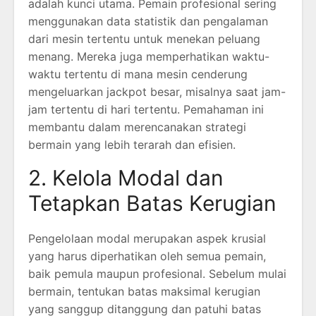
adalah kunci utama. Pemain profesional sering
menggunakan data statistik dan pengalaman
dari mesin tertentu untuk menekan peluang
menang. Mereka juga memperhatikan waktu-
waktu tertentu di mana mesin cenderung
mengeluarkan jackpot besar, misalnya saat jam-
jam tertentu di hari tertentu. Pemahaman ini
membantu dalam merencanakan strategi
bermain yang lebih terarah dan efisien.
2. Kelola Modal dan
Tetapkan Batas Kerugian
Pengelolaan modal merupakan aspek krusial
yang harus diperhatikan oleh semua pemain,
baik pemula maupun profesional. Sebelum mulai
bermain, tentukan batas maksimal kerugian
yang sanggup ditanggung dan patuhi batas