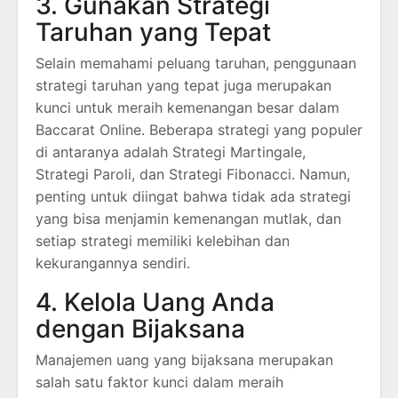
3. Gunakan Strategi
Taruhan yang Tepat
Selain memahami peluang taruhan, penggunaan
strategi taruhan yang tepat juga merupakan
kunci untuk meraih kemenangan besar dalam
Baccarat Online. Beberapa strategi yang populer
di antaranya adalah Strategi Martingale,
Strategi Paroli, dan Strategi Fibonacci. Namun,
penting untuk diingat bahwa tidak ada strategi
yang bisa menjamin kemenangan mutlak, dan
setiap strategi memiliki kelebihan dan
kekurangannya sendiri.
4. Kelola Uang Anda
dengan Bijaksana
Manajemen uang yang bijaksana merupakan
salah satu faktor kunci dalam meraih