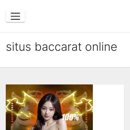
Skip
to
content
situs baccarat online