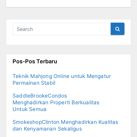
Pos-Pos Terbaru
Teknik Mahjong Online untuk Mengatur
Permainan Stabil
SaddleBrookeCondos
Menghadirkan Properti Berkualitas
Untuk Semua
SmokeshopClinton Menghadirkan Kualitas
dan Kenyamanan Sekaligus