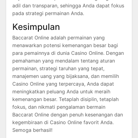
adil dan transparan, sehingga Anda dapat fokus
pada strategi permainan Anda.
Kesimpulan
Baccarat Online adalah permainan yang
menawarkan potensi kemenangan besar bagi
para pemainnya di dunia Casino Online. Dengan
pemahaman yang mendalam tentang aturan
permainan, strategi taruhan yang tepat,
manajemen uang yang bijaksana, dan memilih
Casino Online yang terpercaya, Anda dapat
meningkatkan peluang Anda untuk meraih
kemenangan besar. Tetaplah disiplin, tetaplah
fokus, dan nikmati pengalaman bermain
Baccarat Online dengan penuh kesenangan dan
kegembiraan di Casino Online favorit Anda.
Semoga berhasil!