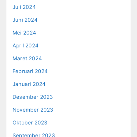
Juli 2024
Juni 2024
Mei 2024
April 2024
Maret 2024
Februari 2024
Januari 2024
Desember 2023
November 2023
Oktober 2023
September 2023