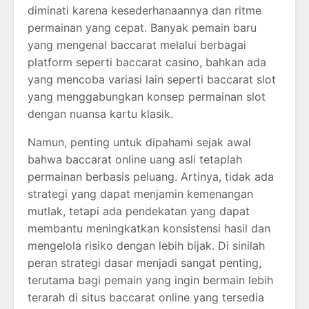
diminati karena kesederhanaannya dan ritme
permainan yang cepat. Banyak pemain baru
yang mengenal baccarat melalui berbagai
platform seperti baccarat casino, bahkan ada
yang mencoba variasi lain seperti baccarat slot
yang menggabungkan konsep permainan slot
dengan nuansa kartu klasik.
Namun, penting untuk dipahami sejak awal
bahwa baccarat online uang asli tetaplah
permainan berbasis peluang. Artinya, tidak ada
strategi yang dapat menjamin kemenangan
mutlak, tetapi ada pendekatan yang dapat
membantu meningkatkan konsistensi hasil dan
mengelola risiko dengan lebih bijak. Di sinilah
peran strategi dasar menjadi sangat penting,
terutama bagi pemain yang ingin bermain lebih
terarah di situs baccarat online yang tersedia