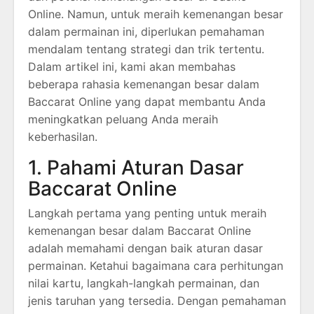
Online. Namun, untuk meraih kemenangan besar
dalam permainan ini, diperlukan pemahaman
mendalam tentang strategi dan trik tertentu.
Dalam artikel ini, kami akan membahas
beberapa rahasia kemenangan besar dalam
Baccarat Online yang dapat membantu Anda
meningkatkan peluang Anda meraih
keberhasilan.
1. Pahami Aturan Dasar
Baccarat Online
Langkah pertama yang penting untuk meraih
kemenangan besar dalam Baccarat Online
adalah memahami dengan baik aturan dasar
permainan. Ketahui bagaimana cara perhitungan
nilai kartu, langkah-langkah permainan, dan
jenis taruhan yang tersedia. Dengan pemahaman