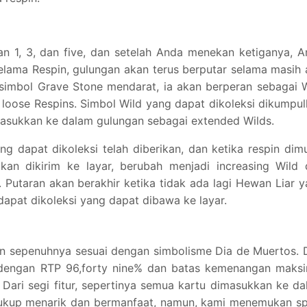
n 1, 3, dan five, dan setelah Anda menekan ketiganya, 
elama Respin, gulungan akan terus berputar selama masih
ka simbol Grave Stone mendarat, ia akan berperan sebagai 
r loose Respins. Simbol Wild yang dapat dikoleksi dikumpu
masukkan ke dalam gulungan sebagai extended Wilds.
g dapat dikoleksi telah diberikan, dan ketika respin dimu
akan dikirim ke layar, berubah menjadi increasing Wild
i. Putaran akan berakhir ketika tidak ada lagi Hewan Liar 
dapat dikoleksi yang dapat dibawa ke layar.
 dan sepenuhnya sesuai dengan simbolisme Dia de Muertos. 
if dengan RTP 96,forty nine% dan batas kemenangan maks
Dari segi fitur, sepertinya semua kartu dimasukkan ke d
 cukup menarik dan bermanfaat, namun, kami menemukan s