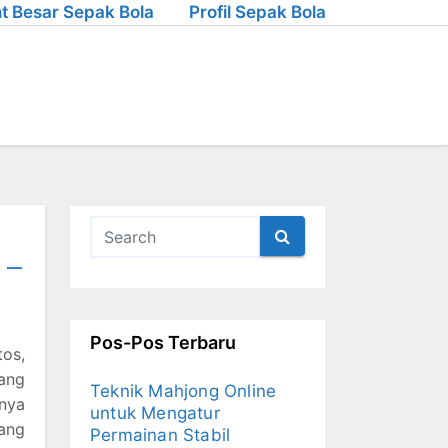
t Besar Sepak Bola
Profil Sepak Bola
 –
Pos-Pos Terbaru
os,
nang
Teknik Mahjong Online
anya
untuk Mengatur
ang
Permainan Stabil