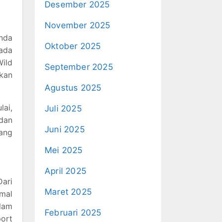
Desember 2025
November 2025
Anda
Oktober 2025
 ada
Wild
September 2025
lkan
Agustus 2025
lai,
Juli 2025
 dan
Juni 2025
yang
Mei 2025
April 2025
Dari
Maret 2025
imal
alam
Februari 2025
port