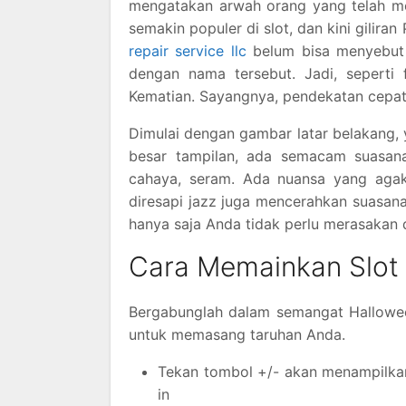
mengatakan arwah orang yang telah me
semakin populer di slot, dan kini gilira
repair service llc
belum bisa menyebut 
dengan nama tersebut. Jadi, seperti
Kematian. Sayangnya, pendekatan cepat i
Dimulai dengan gambar latar belakang,
besar tampilan, ada semacam suasan
cahaya, seram. Ada nuansa yang agak 
diresapi jazz juga mencerahkan suasan
hanya saja Anda tidak perlu merasakan 
Cara Memainkan Slot 
Bergabunglah dalam semangat Hallowee
untuk memasang taruhan Anda.
Tekan tombol +/- akan menampilka
in