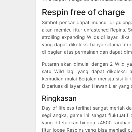
Respin free of charge
Simbol pencar dapat muncul di gulunga
akan memicu fitur unfastened Repins. S
strolling expanding Wilds di layar. Ji
yang dapat dikoleksi hanya selama fitu
di bagian atas permainan dan dapat di
Putaran akan dimulai dengan 2 Wild yan
satu Wild lagi yang dapat dikoleksi 
kemudian mulai Berjalan menuju sisi kir
Diperluas di layar dan Hewan Liar yang 
Ringkasan
Day of lifeless terlihat sangat meriah
segi angka, game ini sangat fluktuat
yang ditetapkan hingga x4500 taruhan. 
fitur loose Respins yang bisa menjadi