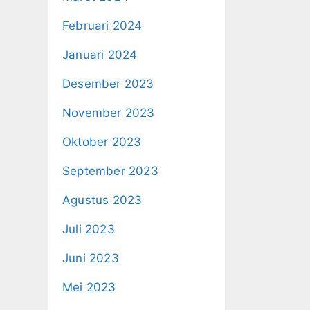
Februari 2024
Januari 2024
Desember 2023
November 2023
Oktober 2023
September 2023
Agustus 2023
Juli 2023
Juni 2023
Mei 2023