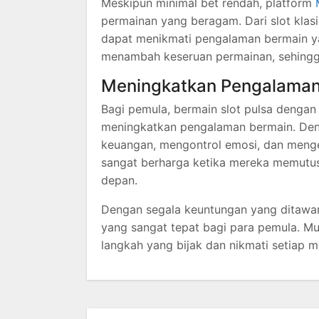
Meskipun minimal bet rendah, platform
permainan yang beragam. Dari slot klasi
dapat menikmati pengalaman bermain yan
menambah keseruan permainan, sehingga
Meningkatkan Pengalaman
Bagi pemula, bermain slot pulsa dengan 
meningkatkan pengalaman bermain. Den
keuangan, mengontrol emosi, dan menge
sangat berharga ketika mereka memutus
depan.
Dengan segala keuntungan yang ditawark
yang sangat tepat bagi para pemula. Mu
langkah yang bijak dan nikmati setiap