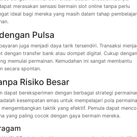
apat merasakan sensasi bermain slot online tanpa perlu
angat ideal bagi mereka yang masih dalam tahap pembelaja
nan.
dengan Pulsa
aran juga menjadi daya tarik tersendiri. Transaksi menja
pot dengan transfer bank atau dompet digital. Cukup denga
sung memulai permainan. Kemudahan ini sangat membantu
n secara spontan.
anpa Risiko Besar
n dapat bereksperimen dengan berbagai strategi permaina
i adalah kesempatan emas untuk mempelajari pola permaina
 mengembangkan taktik yang efektif. Pemula dapat menc
ana yang paling cocok dengan gaya bermain mereka.
eragam