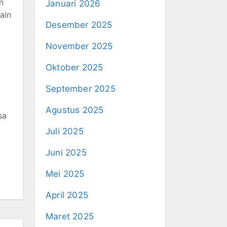
n
Januari 2026
ain
Desember 2025
November 2025
Oktober 2025
September 2025
Agustus 2025
sa
Juli 2025
Juni 2025
Mei 2025
April 2025
Maret 2025