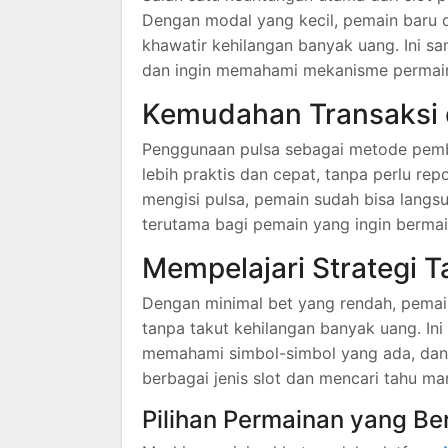
Dengan modal yang kecil, pemain baru d
khawatir kehilangan banyak uang. Ini s
dan ingin memahami mekanisme permai
Kemudahan Transaksi 
Penggunaan pulsa sebagai metode pembay
lebih praktis dan cepat, tanpa perlu re
mengisi pulsa, pemain sudah bisa lang
terutama bagi pemain yang ingin bermai
Mempelajari Strategi T
Dengan minimal bet yang rendah, pemai
tanpa takut kehilangan banyak uang. In
memahami simbol-simbol yang ada, dan
berbagai jenis slot dan mencari tahu m
Pilihan Permainan yang B