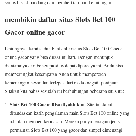
serius bisa dipandang dan memberi taruhan keuntungan.
membikin daftar situs Slots Bet 100
Gacor online gacor
Untungnya, kami sudah buat daftar situs Slots Bet 100 Gacor
online gacor yang bisa dirasa ini hari. Dengan menunjuk
diantaranya dari beberapa situs dapat dipercaya ini, Anda bisa
mempertingkat kesempatan Anda untuk memperoleh
kemenangan besar dan terlepas dari resiko negatif penipuan.
Silakan kita bahas sesudah itu berhubungan beberapa situs itu:
Slots Bet 100 Gacor Bisa diyakinkan
: Site ini dapat
ditandaskan kasih pengalaman main Slots Bet 100 online yang
adil dan memberi kepuasan. Mereka punya beragam jenis
permainan Slots Bet 100 yang gacor dan simpel dimenangi.