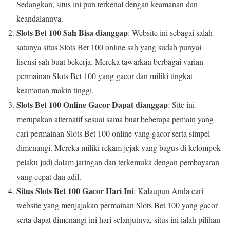
Sedangkan, situs ini pun terkenal dengan keamanan dan
keandalannya.
Slots Bet 100 Sah Bisa dianggap
: Website ini sebagai salah
satunya situs Slots Bet 100 online sah yang sudah punyai
lisensi sah buat bekerja. Mereka tawarkan berbagai varian
permainan Slots Bet 100 yang gacor dan miliki tingkat
keamanan makin tinggi.
Slots Bet 100 Online Gacor Dapat dianggap
: Site ini
merupakan alternatif sesuai sama buat beberapa pemain yang
cari permainan Slots Bet 100 online yang gacor serta simpel
dimenangi. Mereka miliki rekam jejak yang bagus di kelompok
pelaku judi dalam jaringan dan terkemuka dengan pembayaran
yang cepat dan adil.
Situs Slots Bet 100 Gacor Hari Ini
: Kalaupun Anda cari
website yang menjajakan permainan Slots Bet 100 yang gacor
serta dapat dimenangi ini hari selanjutnya, situs ini ialah pilihan