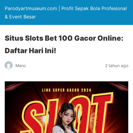
Parodyartmuseum.com | Profil Sepak Bola Profesional
& Event Besar
Situs Slots Bet 100 Gacor Online:
Daftar Hari Ini!
Manc
2 tahun ago