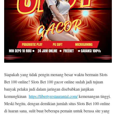
Siapakah yang tidak pengin menang besar waktu bermain Slots
Bet 100 online? Slots Bet 100 gacor online sudah jadi tujuan
banyak pelaku judi dalam jaringan disebabkan janjikan
kemungkinan
https://libertyrestaurantal.com/
kemenangan tinggi.
Meski begitu, dengan demikian jumlah situs Slots Bet 100 online
di luaran sana, sulit buat beberapa pemain untuk berasa site yang