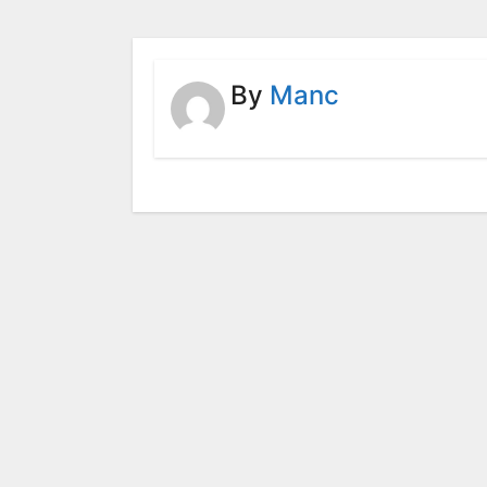
By
Manc