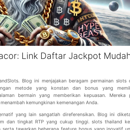
Gacor: Link Daftar Jackpot Muda
ndSlots. Blog ini menjajakan beragam permainan slots d
Dengan metode yang konstan dan bonus yang memik
galaman bermain yang memberikan kepuasan. Mereka 
t menambah kemungkinan kemenangan Anda.
natif yang lain sangatlah direferensikan. Blog ini diket
m dan tingkat RTP yang cukup tinggi. slots thailand ke
 serta tawarkan beberapa feature bonus yang inovatif u