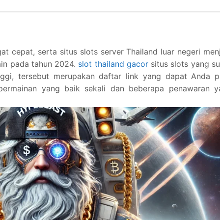
gat cepat, serta situs slots server Thailand luar negeri men
ain pada tahun 2024.
slot thailand gacor
situs slots yang s
i, tersebut merupakan daftar link yang dapat Anda pik
s permainan yang baik sekali dan beberapa penawaran y