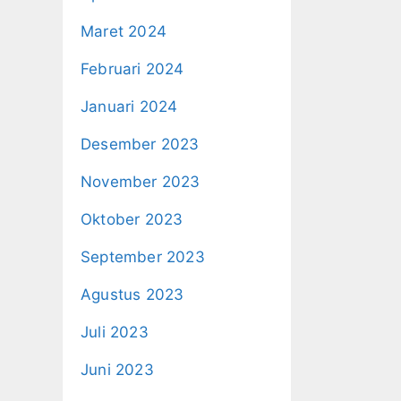
Maret 2024
Februari 2024
Januari 2024
Desember 2023
November 2023
Oktober 2023
September 2023
Agustus 2023
Juli 2023
Juni 2023