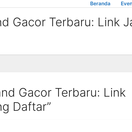
Beranda
Even
land Gacor Terbaru: Link
land Gacor Terbaru: Link
g Daftar”