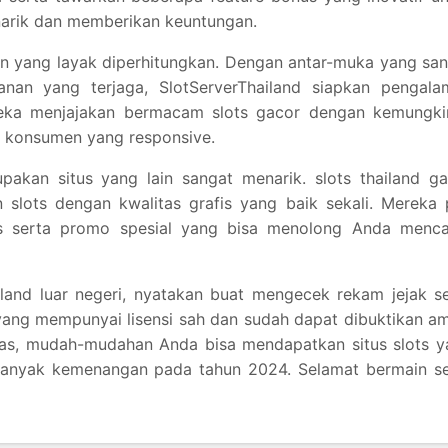
narik dan memberikan keuntungan.
han yang layak diperhitungkan. Dengan antar-muka yang sa
nan yang terjaga, SlotServerThailand siapkan pengala
ka menjajakan bermacam slots gacor dengan kemungki
n konsumen yang responsive.
upakan situs yang lain sangat menarik. slots thailand g
lots dengan kwalitas grafis yang baik sekali. Mereka 
 serta promo spesial yang bisa menolong Anda menca
iland luar negeri, nyatakan buat mengecek rekam jejak s
yang mempunyai lisensi sah dan sudah dapat dibuktikan a
tas, mudah-mudahan Anda bisa mendapatkan situs slots y
 banyak kemenangan pada tahun 2024. Selamat bermain se