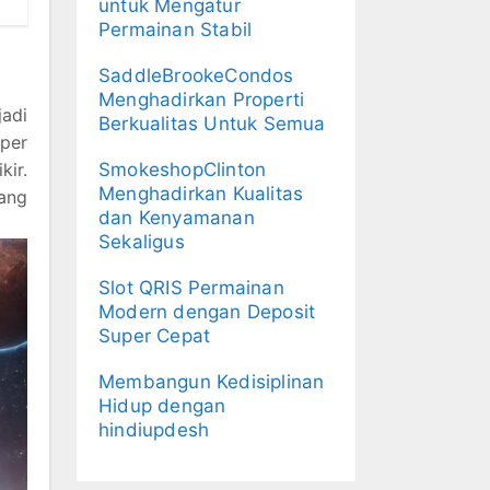
untuk Mengatur
Permainan Stabil
SaddleBrookeCondos
Menghadirkan Properti
jadi
Berkualitas Untuk Semua
uper
ir.
SmokeshopClinton
Menghadirkan Kualitas
ang
dan Kenyamanan
Sekaligus
Slot QRIS Permainan
Modern dengan Deposit
Super Cepat
Membangun Kedisiplinan
Hidup dengan
hindiupdesh