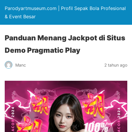
Parodyartmuseum.com | Profil Sepak Bola Profesional
& Event Besar
Panduan Menang Jackpot di Situs
Demo Pragmatic Play
Manc
2 tahun ago