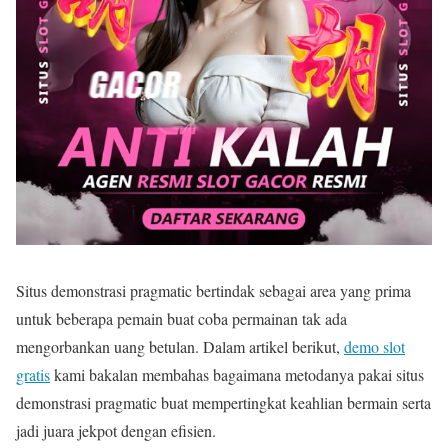
Situs demonstrasi pragmatic bertindak sebagai area yang prima
untuk beberapa pemain buat coba permainan tak ada
mengorbankan uang betulan. Dalam artikel berikut,
demo slot
gratis
kami bakalan membahas bagaimana metodanya pakai situs
demonstrasi pragmatic buat mempertingkat keahlian bermain serta
jadi juara jekpot dengan efisien.