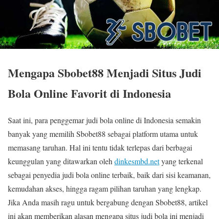
Mengapa Sbobet88 Menjadi Situs Judi
Bola Online Favorit di Indonesia
Saat ini, para penggemar judi bola online di Indonesia semakin
banyak yang memilih Sbobet88 sebagai platform utama untuk
memasang taruhan. Hal ini tentu tidak terlepas dari berbagai
keunggulan yang ditawarkan oleh
dinkesmbd.net
yang terkenal
sebagai penyedia judi bola online terbaik, baik dari sisi keamanan,
kemudahan akses, hingga ragam pilihan taruhan yang lengkap.
Jika Anda masih ragu untuk bergabung dengan Sbobet88, artikel
ini akan memberikan alasan mengapa situs judi bola ini menjadi