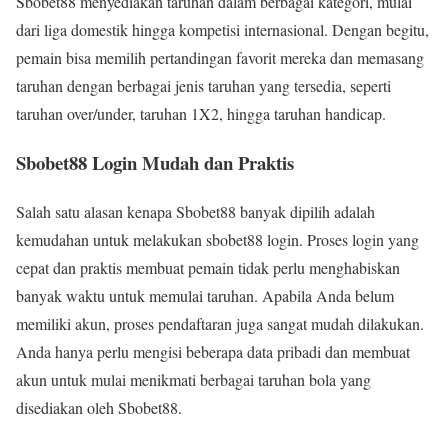
Sbobet88 menyediakan taruhan dalam berbagai kategori, mulai
dari liga domestik hingga kompetisi internasional. Dengan begitu,
pemain bisa memilih pertandingan favorit mereka dan memasang
taruhan dengan berbagai jenis taruhan yang tersedia, seperti
taruhan over/under, taruhan 1X2, hingga taruhan handicap.
Sbobet88 Login Mudah dan Praktis
Salah satu alasan kenapa Sbobet88 banyak dipilih adalah
kemudahan untuk melakukan sbobet88 login. Proses login yang
cepat dan praktis membuat pemain tidak perlu menghabiskan
banyak waktu untuk memulai taruhan. Apabila Anda belum
memiliki akun, proses pendaftaran juga sangat mudah dilakukan.
Anda hanya perlu mengisi beberapa data pribadi dan membuat
akun untuk mulai menikmati berbagai taruhan bola yang
disediakan oleh Sbobet88.