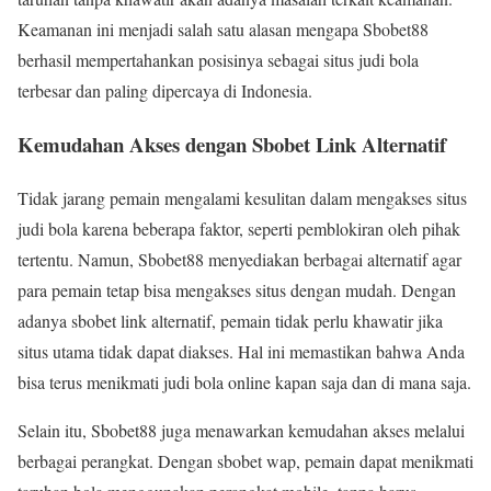
Keamanan ini menjadi salah satu alasan mengapa Sbobet88
berhasil mempertahankan posisinya sebagai situs judi bola
terbesar dan paling dipercaya di Indonesia.
Kemudahan Akses dengan Sbobet Link Alternatif
Tidak jarang pemain mengalami kesulitan dalam mengakses situs
judi bola karena beberapa faktor, seperti pemblokiran oleh pihak
tertentu. Namun, Sbobet88 menyediakan berbagai alternatif agar
para pemain tetap bisa mengakses situs dengan mudah. Dengan
adanya sbobet link alternatif, pemain tidak perlu khawatir jika
situs utama tidak dapat diakses. Hal ini memastikan bahwa Anda
bisa terus menikmati judi bola online kapan saja dan di mana saja.
Selain itu, Sbobet88 juga menawarkan kemudahan akses melalui
berbagai perangkat. Dengan sbobet wap, pemain dapat menikmati