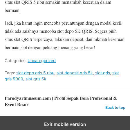
situs slot QRIS 5 ribu semakin menambah keseruan dalam
bermain.
Jadi, jika kamu ingin mencoba peruntungan dengan modal kecil,
tidak ada salahnya mencoba slot depo 5K QRIS. Segera pilih
situs slot QRIS terpercaya, lakukan deposit, dan nikmati keseruan
bermain slot dengan peluang menang yang besar!
Categories:
Uncategorized
Tags:
slot depo qris 5 ribu
,
slot deposit qris 5k
,
slot qris
,
slot
qris 5000
,
slot qris 5k
Parodyartmuseum.com | Profil Sepak Bola Profesional &
Event Besar
Back to top
Exit mobile version