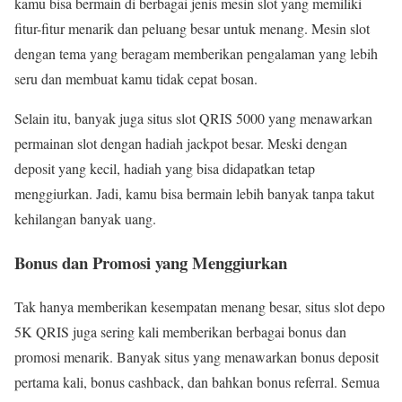
kamu bisa bermain di berbagai jenis mesin slot yang memiliki
fitur-fitur menarik dan peluang besar untuk menang. Mesin slot
dengan tema yang beragam memberikan pengalaman yang lebih
seru dan membuat kamu tidak cepat bosan.
Selain itu, banyak juga situs slot QRIS 5000 yang menawarkan
permainan slot dengan hadiah jackpot besar. Meski dengan
deposit yang kecil, hadiah yang bisa didapatkan tetap
menggiurkan. Jadi, kamu bisa bermain lebih banyak tanpa takut
kehilangan banyak uang.
Bonus dan Promosi yang Menggiurkan
Tak hanya memberikan kesempatan menang besar, situs slot depo
5K QRIS juga sering kali memberikan berbagai bonus dan
promosi menarik. Banyak situs yang menawarkan bonus deposit
pertama kali, bonus cashback, dan bahkan bonus referral. Semua