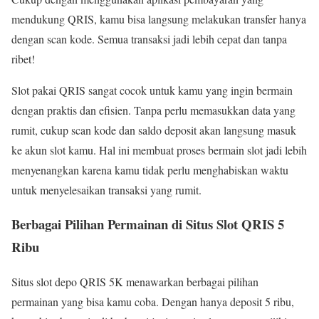
mendukung QRIS, kamu bisa langsung melakukan transfer hanya
dengan scan kode. Semua transaksi jadi lebih cepat dan tanpa
ribet!
Slot pakai QRIS sangat cocok untuk kamu yang ingin bermain
dengan praktis dan efisien. Tanpa perlu memasukkan data yang
rumit, cukup scan kode dan saldo deposit akan langsung masuk
ke akun slot kamu. Hal ini membuat proses bermain slot jadi lebih
menyenangkan karena kamu tidak perlu menghabiskan waktu
untuk menyelesaikan transaksi yang rumit.
Berbagai Pilihan Permainan di Situs Slot QRIS 5
Ribu
Situs slot depo QRIS 5K menawarkan berbagai pilihan
permainan yang bisa kamu coba. Dengan hanya deposit 5 ribu,