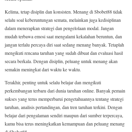
Kelima, tetap disiplin dan konsisten. Menang di Sbobet88 tidak
selalu soal keberuntungan semata, melainkan juga kedisiplinan
dalam menerapkan strategi dan pengelolaan modal. Jangan
mudah terbawa emosi saat mengalami kekalahan beruntun, dan
jangan terlalu percaya diri saat sedang menang banyak. Tetaplah
mengikuti rencana taruhan yang sudah dibuat dan evaluasi hasil
secara berkala. Dengan disiplin, peluang untuk menang akan
semakin meningkat dari waktu ke waktu.
Terakhir, penting untuk selalu belajar dan mengikuti
perkembangan terbaru dari dunia taruhan online. Banyak pemain
sukses yang terus memperbarui pengetahuannya tentang strategi
taruhan, analisis pertandingan, dan tren taruhan terkini. Dengan
belajar dari pengalaman sendiri maupun dari sumber terpercaya,
kamu bisa terus meningkatkan kemampuan dan peluang menang
di Sbobet88.