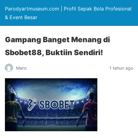
Parodyartmuseum.com | Profil Sepak Bola Profesional
& Event Besar
Gampang Banget Menang di
Sbobet88, Buktiin Sendiri!
Manc
1 tahun ago