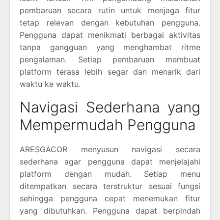
pembaruan secara rutin untuk menjaga fitur
tetap relevan dengan kebutuhan pengguna.
Pengguna dapat menikmati berbagai aktivitas
tanpa gangguan yang menghambat ritme
pengalaman. Setiap pembaruan membuat
platform terasa lebih segar dan menarik dari
waktu ke waktu.
Navigasi Sederhana yang
Mempermudah Pengguna
ARESGACOR menyusun navigasi secara
sederhana agar pengguna dapat menjelajahi
platform dengan mudah. Setiap menu
ditempatkan secara terstruktur sesuai fungsi
sehingga pengguna cepat menemukan fitur
yang dibutuhkan. Pengguna dapat berpindah