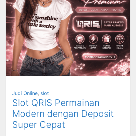
Judi Online
,
slot
Slot QRIS Permainan
Modern dengan Deposit
Super Cepat