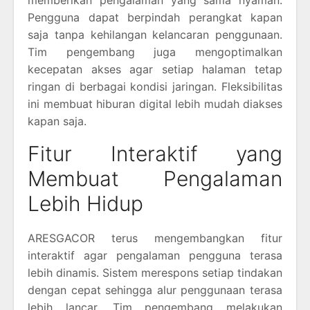
memberikan pengalaman yang sama nyaman.
Pengguna dapat berpindah perangkat kapan
saja tanpa kehilangan kelancaran penggunaan.
Tim pengembang juga mengoptimalkan
kecepatan akses agar setiap halaman tetap
ringan di berbagai kondisi jaringan. Fleksibilitas
ini membuat hiburan digital lebih mudah diakses
kapan saja.
Fitur Interaktif yang
Membuat Pengalaman
Lebih Hidup
ARESGACOR terus mengembangkan fitur
interaktif agar pengalaman pengguna terasa
lebih dinamis. Sistem merespons setiap tindakan
dengan cepat sehingga alur penggunaan terasa
lebih lancar. Tim pengembang melakukan