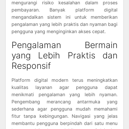
mengurangi risiko kesalahan dalam proses
pembayaran. Banyak platform digital
mengandalkan sistem ini untuk memberikan
pengalaman yang lebih praktis dan nyaman bagi
pengguna yang menginginkan akses cepat.
Pengalaman Bermain
yang Lebih Praktis dan
Responsif
Platform digital modern terus meningkatkan
kualitas layanan agar pengguna dapat
menikmati pengalaman yang lebih nyaman.
Pengembang merancang antarmuka yang
sederhana agar pengguna mudah memahami
fitur tanpa kebingungan. Navigasi yang jelas
membantu pengguna berpindah dari satu menu