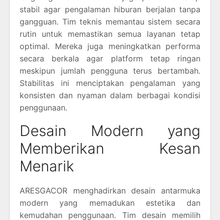
stabil agar pengalaman hiburan berjalan tanpa
gangguan. Tim teknis memantau sistem secara
rutin untuk memastikan semua layanan tetap
optimal. Mereka juga meningkatkan performa
secara berkala agar platform tetap ringan
meskipun jumlah pengguna terus bertambah.
Stabilitas ini menciptakan pengalaman yang
konsisten dan nyaman dalam berbagai kondisi
penggunaan.
Desain Modern yang
Memberikan Kesan
Menarik
ARESGACOR menghadirkan desain antarmuka
modern yang memadukan estetika dan
kemudahan penggunaan. Tim desain memilih