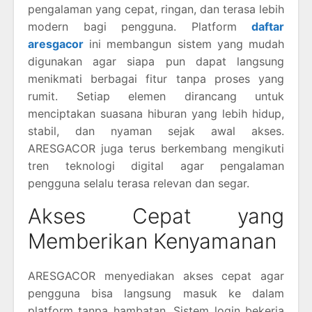
pengalaman yang cepat, ringan, dan terasa lebih
modern bagi pengguna. Platform
daftar
aresgacor
ini membangun sistem yang mudah
digunakan agar siapa pun dapat langsung
menikmati berbagai fitur tanpa proses yang
rumit. Setiap elemen dirancang untuk
menciptakan suasana hiburan yang lebih hidup,
stabil, dan nyaman sejak awal akses.
ARESGACOR juga terus berkembang mengikuti
tren teknologi digital agar pengalaman
pengguna selalu terasa relevan dan segar.
Akses Cepat yang
Memberikan Kenyamanan
ARESGACOR menyediakan akses cepat agar
pengguna bisa langsung masuk ke dalam
platform tanpa hambatan. Sistem login bekerja