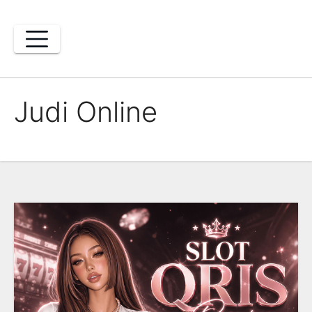
Skip
to
content
Judi Online