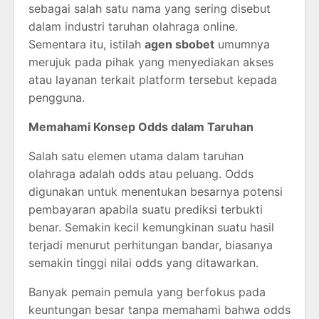
sebagai salah satu nama yang sering disebut
dalam industri taruhan olahraga online.
Sementara itu, istilah
agen sbobet
umumnya
merujuk pada pihak yang menyediakan akses
atau layanan terkait platform tersebut kepada
pengguna.
Memahami Konsep Odds dalam Taruhan
Salah satu elemen utama dalam taruhan
olahraga adalah odds atau peluang. Odds
digunakan untuk menentukan besarnya potensi
pembayaran apabila suatu prediksi terbukti
benar. Semakin kecil kemungkinan suatu hasil
terjadi menurut perhitungan bandar, biasanya
semakin tinggi nilai odds yang ditawarkan.
Banyak pemain pemula yang berfokus pada
keuntungan besar tanpa memahami bahwa odds