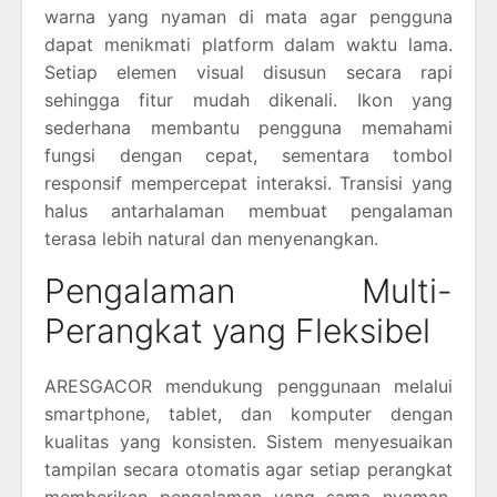
warna yang nyaman di mata agar pengguna
dapat menikmati platform dalam waktu lama.
Setiap elemen visual disusun secara rapi
sehingga fitur mudah dikenali. Ikon yang
sederhana membantu pengguna memahami
fungsi dengan cepat, sementara tombol
responsif mempercepat interaksi. Transisi yang
halus antarhalaman membuat pengalaman
terasa lebih natural dan menyenangkan.
Pengalaman Multi-
Perangkat yang Fleksibel
ARESGACOR mendukung penggunaan melalui
smartphone, tablet, dan komputer dengan
kualitas yang konsisten. Sistem menyesuaikan
tampilan secara otomatis agar setiap perangkat