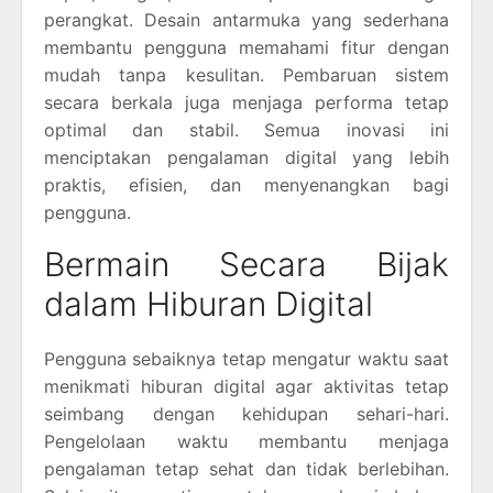
perangkat. Desain antarmuka yang sederhana
membantu pengguna memahami fitur dengan
mudah tanpa kesulitan. Pembaruan sistem
secara berkala juga menjaga performa tetap
optimal dan stabil. Semua inovasi ini
menciptakan pengalaman digital yang lebih
praktis, efisien, dan menyenangkan bagi
pengguna.
Bermain Secara Bijak
dalam Hiburan Digital
Pengguna sebaiknya tetap mengatur waktu saat
menikmati hiburan digital agar aktivitas tetap
seimbang dengan kehidupan sehari-hari.
Pengelolaan waktu membantu menjaga
pengalaman tetap sehat dan tidak berlebihan.