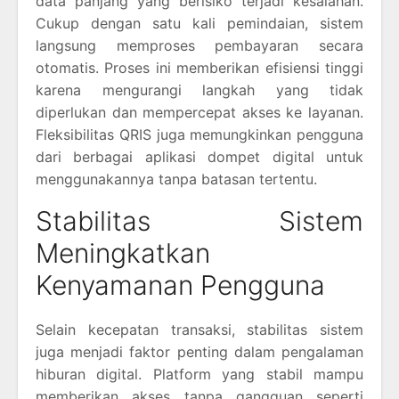
data panjang yang berisiko terjadi kesalahan.
Cukup dengan satu kali pemindaian, sistem
langsung memproses pembayaran secara
otomatis. Proses ini memberikan efisiensi tinggi
karena mengurangi langkah yang tidak
diperlukan dan mempercepat akses ke layanan.
Fleksibilitas QRIS juga memungkinkan pengguna
dari berbagai aplikasi dompet digital untuk
menggunakannya tanpa batasan tertentu.
Stabilitas Sistem
Meningkatkan
Kenyamanan Pengguna
Selain kecepatan transaksi, stabilitas sistem
juga menjadi faktor penting dalam pengalaman
hiburan digital. Platform yang stabil mampu
memberikan akses tanpa gangguan seperti