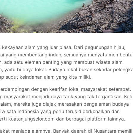
 kekayaan alam yang luar biasa. Dari pegunungan hijau,
sungai yang membentang indah, semuanya menyatu membentu
n, ada satu elemen penting yang membuat wisata alam
a, yaitu budaya lokal. Budaya lokal bukan sekadar pelengk
p sudut keindahan alam yang kita miliki.
 berdampingan dengan kearifan lokal masyarakat setempat.
idup masyarakat menjadi daya tarik yang tak tergantikan. Ket
alam, mereka juga diajak merasakan pengalaman budaya
riwisata Indonesia yang perlu terus diperkenalkan dan
perti kuatanjungselor.com dan berbagai platform lainnya.
rakat menjaga alamnya. Banyak daerah di Nusantara memili