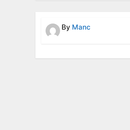
By
Manc